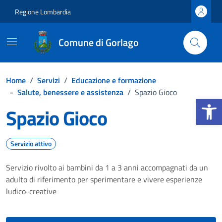
Vai ai contenuti
Vai al footer
Regione Lombardia
Comune di Gorlago
Home
/
Servizi
/
Educazione e formazione
-
Salute, benessere e assistenza
/
Spazio Gioco
Apri la b
Spazio Gioco
Servizio attivo
Servizio rivolto ai bambini da 1 a 3 anni accompagnati da un
adulto di riferimento per sperimentare e vivere esperienze
ludico-creative