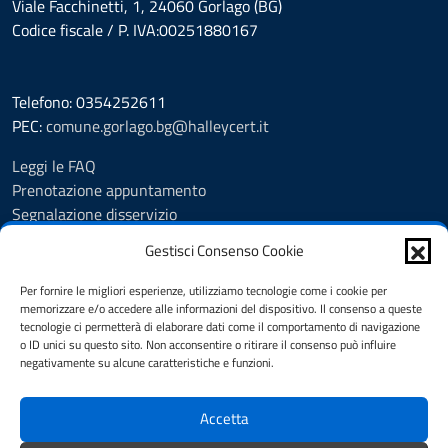
Viale Facchinetti, 1, 24060 Gorlago (BG)
Codice fiscale / P. IVA:00251880167
Telefono: 0354252611
PEC:
comune.gorlago.bg@halleycert.it
Leggi le FAQ
Prenotazione appuntamento
Segnalazione disservizio
Amministrazione Trasparente
Gestisci Consenso Cookie
Albo Pretorio
Cookie Policy
Per fornire le migliori esperienze, utilizziamo tecnologie come i cookie per
Informativa privacy
memorizzare e/o accedere alle informazioni del dispositivo. Il consenso a queste
tecnologie ci permetterà di elaborare dati come il comportamento di navigazione
Dichiarazione di accessibilità
o ID unici su questo sito. Non acconsentire o ritirare il consenso può influire
Note legali
negativamente su alcune caratteristiche e funzioni.
Feedback
Accetta