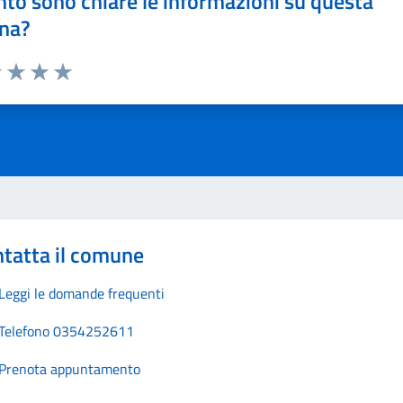
to sono chiare le informazioni su questa
na?
1 stelle su 5
uta 2 stelle su 5
Valuta 3 stelle su 5
Valuta 4 stelle su 5
Valuta 5 stelle su 5
tatta il comune
Leggi le domande frequenti
Telefono 0354252611
Prenota appuntamento