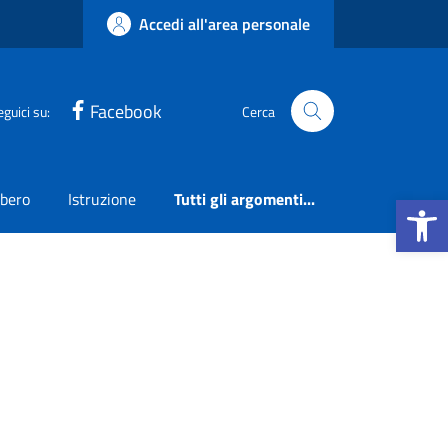
Accedi all'area personale
Facebook
eguici su:
Cerca
Apri la b
ibero
Istruzione
Tutti gli argomenti...