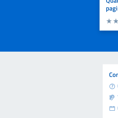
Quan
pagi
Valuta 
Val
Con