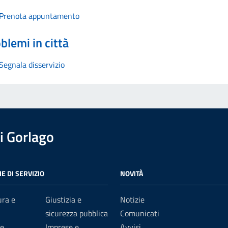
Prenota appuntamento
blemi in città
Segnala disservizio
i Gorlago
E DI SERVIZIO
NOVITÀ
ura e
Giustizia e
Notizie
sicurezza pubblica
Comunicati
e
Imprese e
Avvisi