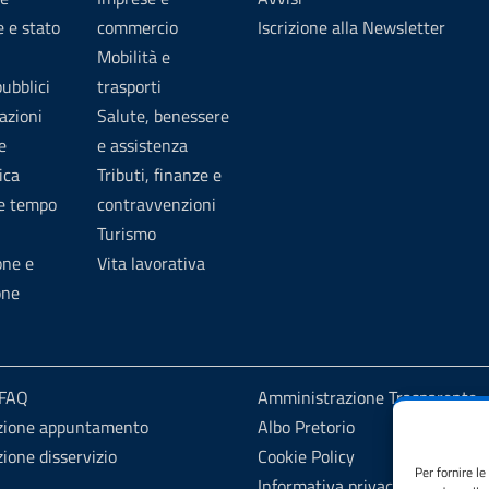
 e stato
commercio
Iscrizione alla Newsletter
Mobilità e
pubblici
trasporti
azioni
Salute, benessere
e
e assistenza
ica
Tributi, finanze e
 e tempo
contravvenzioni
Turismo
one e
Vita lavorativa
one
 FAQ
Amministrazione Trasparente
zione appuntamento
Albo Pretorio
ione disservizio
Cookie Policy
Per fornire l
Informativa privacy