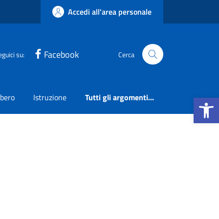
Accedi all'area personale
Facebook
eguici su:
Cerca
Apri la b
ibero
Istruzione
Tutti gli argomenti...