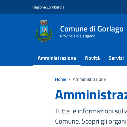
Vai ai contenuti
Vai al footer
Regione Lombardia
Comune di Gorlago
Provincia di Bergamo
Amministrazione
Novità
Servizi
Home
/
Amministrazione
Amministra
Tutte le informazioni sull
Comune. Scopri gli organi po