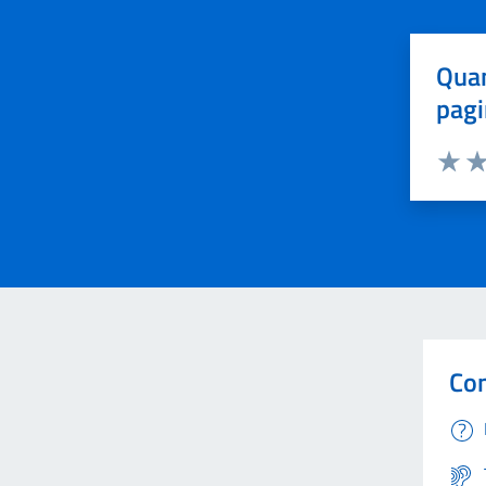
Quan
pagi
Valuta 
Val
Con