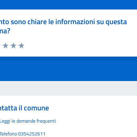
to sono chiare le informazioni su questa
na?
1 stelle su 5
uta 2 stelle su 5
Valuta 3 stelle su 5
Valuta 4 stelle su 5
Valuta 5 stelle su 5
tatta il comune
Leggi le domande frequenti
Telefono 0354252611