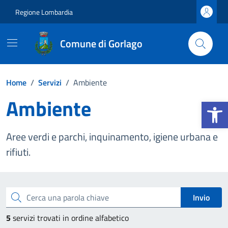
Vai ai contenuti
Vai al footer
Regione Lombardia
Comune di Gorlago
Home
/
Servizi
/
Ambiente
Ambiente
Apri la b
Aree verdi e parchi, inquinamento, igiene urbana e
rifiuti.
Esplora tutti i servizi
Cerca una parola chiave
Invio
5
servizi trovati in ordine alfabetico