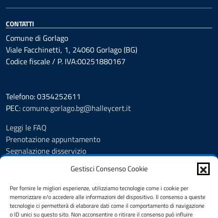
CONTATTI
Comune di Gorlago
Viale Facchinetti, 1, 24060 Gorlago (BG)
Codice fiscale / P. IVA:00251880167
Telefono: 0354252611
PEC:
comune.gorlago.bg@halleycert.it
Leggi le FAQ
Prenotazione appuntamento
Segnalazione disservizio
Amministrazione Trasparente
Gestisci Consenso Cookie
Albo Pretorio
Cookie Policy
Per fornire le migliori esperienze, utilizziamo tecnologie come i cookie per
Informativa privacy
memorizzare e/o accedere alle informazioni del dispositivo. Il consenso a queste
tecnologie ci permetterà di elaborare dati come il comportamento di navigazione
Dichiarazione di accessibilità
o ID unici su questo sito. Non acconsentire o ritirare il consenso può influire