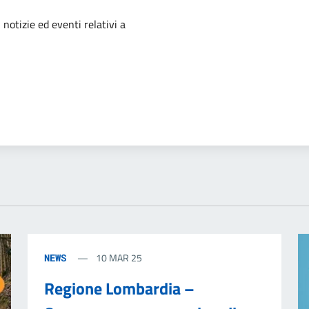
'argomento
 notizie ed eventi relativi a
10 MAR 25
NEWS
Regione Lombardia –