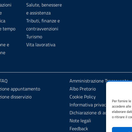
azioni
Salute, benessere
e
e assistenza
ica
Tributi, finanze e
 e tempo
contravvenzioni
Turismo
one e
Vita lavorativa
one
 FAQ
Amministrazione Trasparente
zione appuntamento
Albo Pretorio
ione disservizio
Cookie Policy
Per fornire l
Informativa privacy
accedere alle
elaborare dat
Dichiarazione di accessibilità
o ritirare il 
Note legali
Feedback