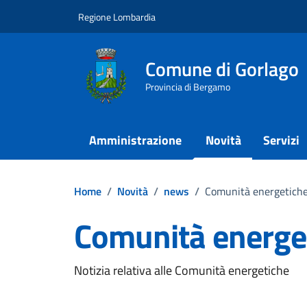
Vai ai contenuti
Vai al footer
Regione Lombardia
Comune di Gorlago
Provincia di Bergamo
Amministrazione
Novità
Servizi
Home
/
Novità
/
news
/
Comunità energetich
Comunità energe
Dettagli della notizi
Notizia relativa alle Comunità energetiche