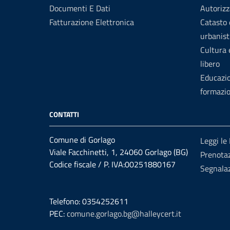
Documenti E Dati
Autorizz
Fatturazione Elettronica
Catasto 
urbanist
Cultura
libero
Educazi
formazi
CONTATTI
Comune di Gorlago
Leggi le
Viale Facchinetti, 1, 24060 Gorlago (BG)
Prenota
Codice fiscale / P. IVA:00251880167
Segnalaz
Telefono: 0354252611
PEC:
comune.gorlago.bg@halleycert.it