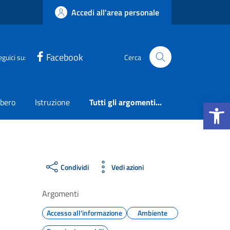
Accedi all'area personale
Facebook
eguici su:
Cerca
Apri la b
ibero
Istruzione
Tutti gli argomenti...
Condividi
Vedi azioni
Argomenti
Accesso all'informazione
Ambiente