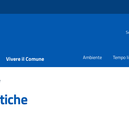
S
Ambiente
Tempo l
Vivere il Comune
e
tiche
a