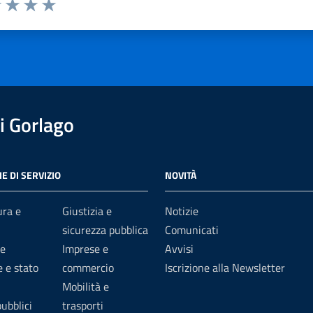
1 stelle su 5
uta 2 stelle su 5
Valuta 3 stelle su 5
Valuta 4 stelle su 5
Valuta 5 stelle su 5
i Gorlago
E DI SERVIZIO
NOVITÀ
ura e
Giustizia e
Notizie
sicurezza pubblica
Comunicati
e
Imprese e
Avvisi
 e stato
commercio
Iscrizione alla Newsletter
Mobilità e
pubblici
trasporti