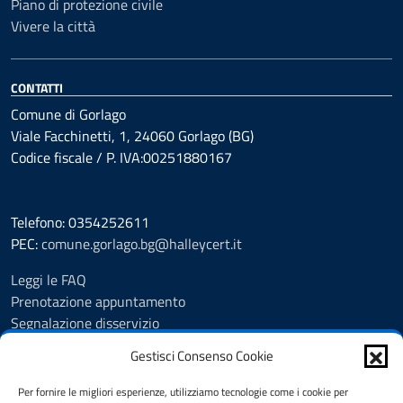
Piano di protezione civile
Vivere la città
CONTATTI
Comune di Gorlago
Viale Facchinetti, 1, 24060 Gorlago (BG)
Codice fiscale / P. IVA:00251880167
Telefono: 0354252611
PEC:
comune.gorlago.bg@halleycert.it
Leggi le FAQ
Prenotazione appuntamento
Segnalazione disservizio
Amministrazione Trasparente
Gestisci Consenso Cookie
Albo Pretorio
Cookie Policy
Per fornire le migliori esperienze, utilizziamo tecnologie come i cookie per