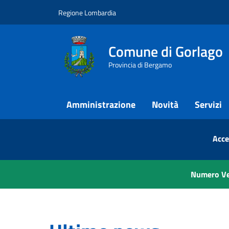
Vai ai contenuti
Vai al footer
Regione Lombardia
Comune di Gorlago
Provincia di Bergamo
Amministrazione
Novità
Servizi
Comune di Gorlago
Contenuti in evidenza
Acce
Numero Ver