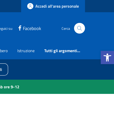
Accedi all'area personale
Facebook
eguici su:
Cerca
Apri la b
ibero
Istruzione
Tutti gli argomenti...
li
ab ore 9-12