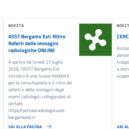
NOVITÀ
NOVI
ASST Bergamo Est: Ritiro
CERC
Referti delle immagini
Aiutac
radiologiche ONLINE
person
A partire da lunedì 27 luglio
traspo
2026, l'ASST Bergamo Est
a domi
introdurrà una nuova modalità
suppor
per la consultazione e il ritiro dei
referti e delle immagini degli
esami radiologici collegandosi al
portale:
https://portaleradiologia.asst-
bergamoest.it
VAI ALLA PAGINA
VAI A