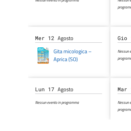
Nessun evento in programma
Nessun e
progra
Agosto
Mer 12
Gio
Gita micologica –
Nessun e
Aprica (SO)
progra
Agosto
Lun 17
Mar
Nessun evento in programma
Nessun e
progra