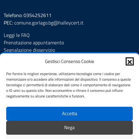
Telefono: 0354252611
PEC:
comune.gorlago.bg@halleycert.it
Leggi le FAQ
Prenotazione appuntamento
Segnalazione disservizio
Amministrazione Trasparente
Gestisci Consenso Cookie
Albo Pretorio
Cookie Policy
Per fornire le migliori esperienze, utilizziamo tecnologie come i cookie per
Informativa privacy
memorizzare e/o accedere alle informazioni del dispositivo. Il consenso a queste
tecnologie ci permetterà di elaborare dati come il comportamento di navigazione
Dichiarazione di accessibilità
o ID unici su questo sito. Non acconsentire o ritirare il consenso può influire
Note legali
negativamente su alcune caratteristiche e funzioni.
Feedback
Accetta
SEGUICI SU
Nega
Facebook