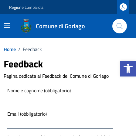
Vai ai contenuti
Vai al footer
Regione Lombardia
Comune di Gorlago
Home
/
Feedback
Apri la b
Feedback
Pagina dedicata ai Feedback del Comune di Gorlago
Nome e cognome (obbligatorio)
Email (obbligatorio)