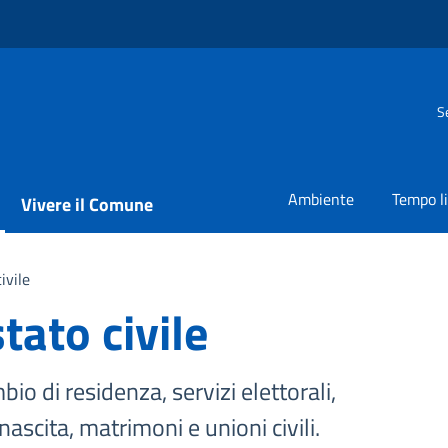
S
Ambiente
Tempo l
Vivere il Comune
ivile
tato civile
io di residenza, servizi elettorali,
r nascita, matrimoni e unioni civili.