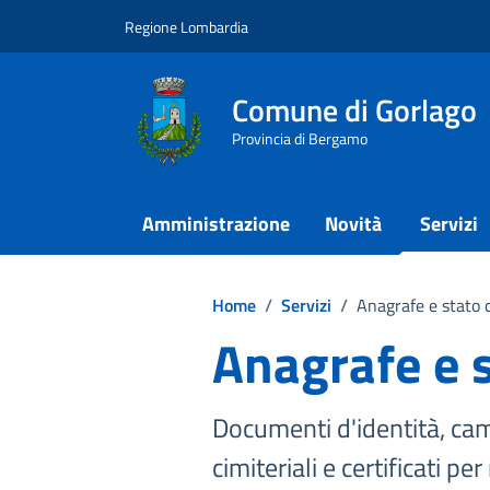
Vai ai contenuti
Vai al footer
Regione Lombardia
Comune di Gorlago
Provincia di Bergamo
Amministrazione
Novità
Servizi
Home
/
Servizi
/
Anagrafe e stato c
Anagrafe e s
Documenti d'identità, camb
cimiteriali e certificati pe