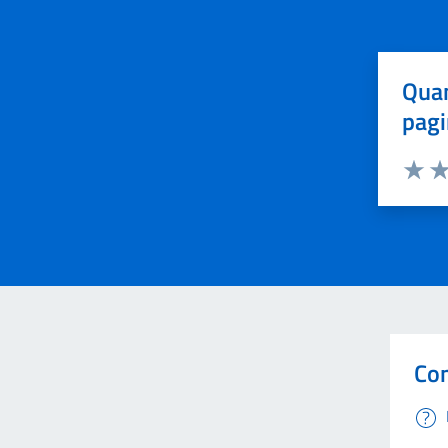
Quan
pagi
Valuta 
Val
Con