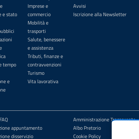
e
Imprese e
Avvisi
 e stato
commercio
Iscrizione alla Newsletter
Mobilità e
pubblici
trasporti
azioni
Salute, benessere
e
e assistenza
ica
Tributi, finanze e
 e tempo
contravvenzioni
Turismo
one e
Vita lavorativa
one
 FAQ
Amministrazione Trasparente
zione appuntamento
Albo Pretorio
ione disservizio
Cookie Policy