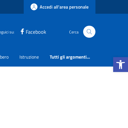
Accedi all'area personale
Facebook
eguici su:
Cerca
Apri la b
ibero
Istruzione
Tutti gli argomenti...