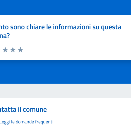
to sono chiare le informazioni su questa
na?
1 stelle su 5
uta 2 stelle su 5
Valuta 3 stelle su 5
Valuta 4 stelle su 5
Valuta 5 stelle su 5
tatta il comune
Leggi le domande frequenti