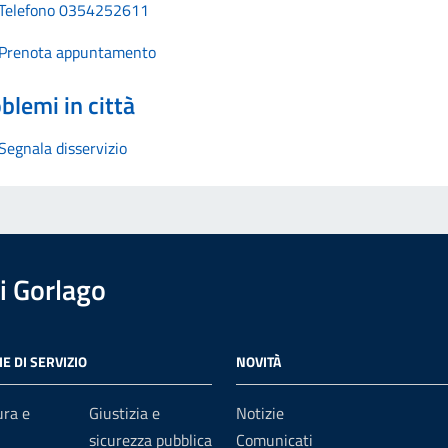
Telefono 0354252611
Prenota appuntamento
blemi in città
Segnala disservizio
i Gorlago
E DI SERVIZIO
NOVITÀ
ura e
Giustizia e
Notizie
sicurezza pubblica
Comunicati