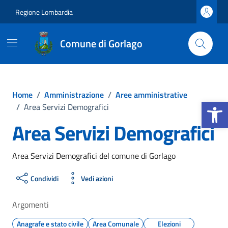
Vai ai contenuti
Vai al footer
Regione Lombardia
Comune di Gorlago
Home
/
Amministrazione
/
Aree amministrative
Apri la b
/
Area Servizi Demografici
Area Servizi Demografici
Area Servizi Demografici del comune di Gorlago
Condividi
Vedi azioni
Argomenti
Anagrafe e stato civile
Area Comunale
Elezioni