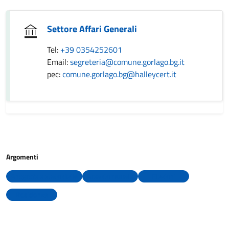
Settore Affari Generali
Tel:
+39 0354252601
Email:
segreteria@comune.gorlago.bg.it
pec:
comune.gorlago.bg@halleycert.it
Argomenti
Anagrafe e stato civile
Area Comunale
Elezioni
Residenza