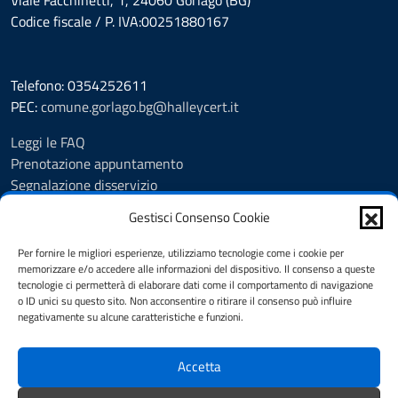
Viale Facchinetti, 1, 24060 Gorlago (BG)
Codice fiscale / P. IVA:00251880167
Telefono: 0354252611
PEC:
comune.gorlago.bg@halleycert.it
Leggi le FAQ
Prenotazione appuntamento
Segnalazione disservizio
Amministrazione Trasparente
Gestisci Consenso Cookie
Albo Pretorio
Cookie Policy
Per fornire le migliori esperienze, utilizziamo tecnologie come i cookie per
Informativa privacy
memorizzare e/o accedere alle informazioni del dispositivo. Il consenso a queste
tecnologie ci permetterà di elaborare dati come il comportamento di navigazione
Dichiarazione di accessibilità
o ID unici su questo sito. Non acconsentire o ritirare il consenso può influire
Note legali
negativamente su alcune caratteristiche e funzioni.
Feedback
Accetta
SEGUICI SU