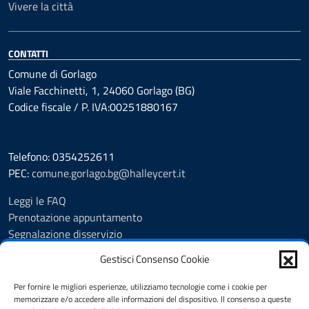
Vivere la città
CONTATTI
Comune di Gorlago
Viale Facchinetti, 1, 24060 Gorlago (BG)
Codice fiscale / P. IVA:00251880167
Telefono: 0354252611
PEC:
comune.gorlago.bg@halleycert.it
Leggi le FAQ
Prenotazione appuntamento
Segnalazione disservizio
Amministrazione Trasparente
Gestisci Consenso Cookie
Albo Pretorio
Cookie Policy
Per fornire le migliori esperienze, utilizziamo tecnologie come i cookie per
Informativa privacy
memorizzare e/o accedere alle informazioni del dispositivo. Il consenso a queste