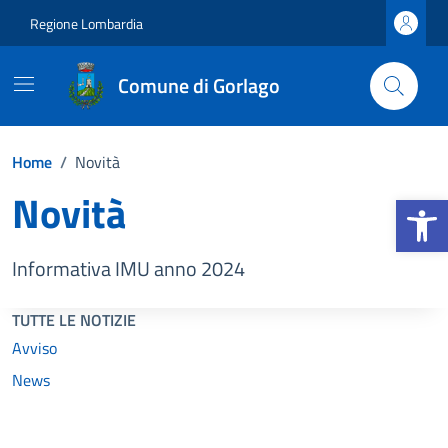
Vai ai contenuti
Vai al footer
Regione Lombardia
Comune di Gorlago
Home
/
Novità
Novità
Apri la b
Informativa IMU anno 2024
TUTTE LE NOTIZIE
Avviso
News