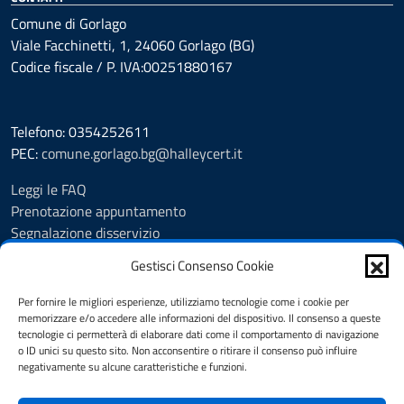
Comune di Gorlago
Viale Facchinetti, 1, 24060 Gorlago (BG)
Codice fiscale / P. IVA:00251880167
Telefono: 0354252611
PEC:
comune.gorlago.bg@halleycert.it
Leggi le FAQ
Prenotazione appuntamento
Segnalazione disservizio
Amministrazione Trasparente
Gestisci Consenso Cookie
Albo Pretorio
Cookie Policy
Per fornire le migliori esperienze, utilizziamo tecnologie come i cookie per
Informativa privacy
memorizzare e/o accedere alle informazioni del dispositivo. Il consenso a queste
tecnologie ci permetterà di elaborare dati come il comportamento di navigazione
Dichiarazione di accessibilità
o ID unici su questo sito. Non acconsentire o ritirare il consenso può influire
Note legali
negativamente su alcune caratteristiche e funzioni.
Feedback