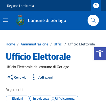
Vai ai contenuti
Vai al footer
Regione Lombardia
Comune di Gorlago
Home
/
Amministrazione
/
Uffici
/
Ufficio Elettorale
Apri la b
Ufficio Elettorale
Ufficio Elettorale del comune di Gorlago
Condividi
Vedi azioni
Argomenti
Elezioni
In evidenza
Uffici comunali