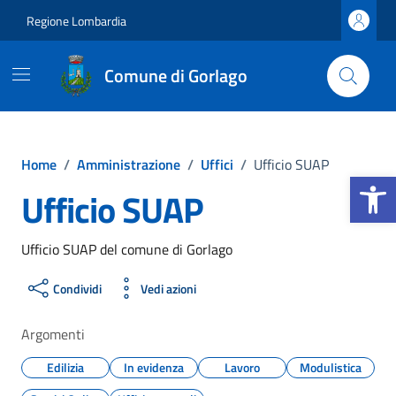
Vai ai contenuti
Vai al footer
Regione Lombardia
Comune di Gorlago
Home
/
Amministrazione
/
Uffici
/
Ufficio SUAP
Apri la b
Ufficio SUAP
Ufficio SUAP del comune di Gorlago
Condividi
Vedi azioni
Argomenti
Edilizia
In evidenza
Lavoro
Modulistica