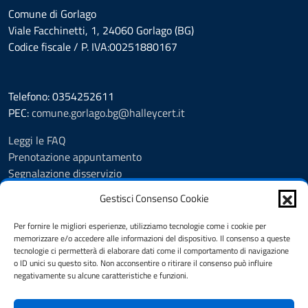
Comune di Gorlago
Viale Facchinetti, 1, 24060 Gorlago (BG)
Codice fiscale / P. IVA:00251880167
Telefono: 0354252611
PEC:
comune.gorlago.bg@halleycert.it
Leggi le FAQ
Prenotazione appuntamento
Segnalazione disservizio
Amministrazione Trasparente
Gestisci Consenso Cookie
Albo Pretorio
Cookie Policy
Per fornire le migliori esperienze, utilizziamo tecnologie come i cookie per
Informativa privacy
memorizzare e/o accedere alle informazioni del dispositivo. Il consenso a queste
tecnologie ci permetterà di elaborare dati come il comportamento di navigazione
Dichiarazione di accessibilità
o ID unici su questo sito. Non acconsentire o ritirare il consenso può influire
Note legali
negativamente su alcune caratteristiche e funzioni.
Feedback