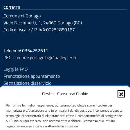
CONTATTI
Comune di Gorlago
Viale Facchinetti, 1, 24060 Gorlago (BG)
Codice fiscale / P. IVA:00251880167
Telefono: 0354252611
PEC:
comune.gorlago.bg@halleycert.it
Leggi le FAQ
Prenotazione appuntamento
Segnalazione disservizio
Amministrazione Trasparente
Gestisci Consenso Cookie
Albo Pretorio
Cookie Policy
Per fornire le migliori esperienze, utilizziamo tecnologie come i cookie per
Informativa privacy
memorizzare e/o accedere alle informazioni del dispositivo. Il consenso a queste
tecnologie ci permetterà di elaborare dati come il comportamento di navigazione
Dichiarazione di accessibilità
o ID unici su questo sito. Non acconsentire o ritirare il consenso può influire
Note legali
negativamente su alcune caratteristiche e funzioni.