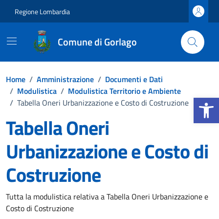
Vai ai contenuti
Vai al footer
Regione Lombardia
Comune di Gorlago
Home
/
Amministrazione
/
Documenti e Dati
/
Modulistica
/
Modulistica Territorio e Ambiente
Apri la b
/
Tabella Oneri Urbanizzazione e Costo di Costruzione
Tabella Oneri
Urbanizzazione e Costo di
Costruzione
Dettagli del documento
Tutta la modulistica relativa a Tabella Oneri Urbanizzazione e
Costo di Costruzione