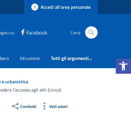
Accedi all'area personale
Facebook
eguici su:
Cerca
Apri la b
ibero
Istruzione
Tutti gli argomenti...
 e urbanistica
edere l’accesso agli atti (civico)
Condividi
Vedi azioni