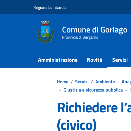
Vai ai contenuti
Vai al footer
Regione Lombardia
Comune di Gorlago
Provincia di Bergamo
Amministrazione
Novità
Servizi
Home
/
Servizi
/
Ambiente
-
Anag
-
Giustizia e sicurezza pubblica
-
Richiedere l’
(civico)