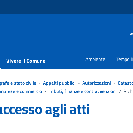
S
Ambiente
Tempo l
Vivere il Comune
rafe e stato civile
-
Appalti pubblici
-
Autorizzazioni
-
Catasto
Imprese e commercio
-
Tributi, finanze e contravvenzioni
/
Richi
accesso agli atti