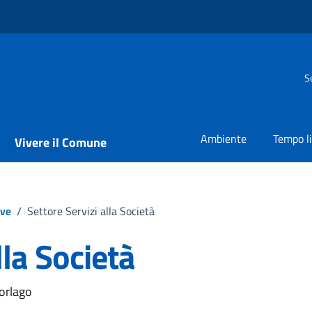
S
Ambiente
Tempo l
Vivere il Comune
ive
/
Settore Servizi alla Società
lla Società
Gorlago