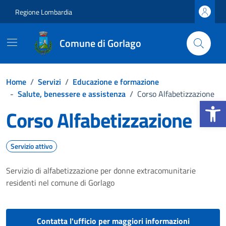
Vai ai contenuti
Vai al footer
Regione Lombardia
Comune di Gorlago
Home
/
Servizi
/
Educazione e formazione
-
Salute, benessere e assistenza
/
Corso Alfabetizzazione
Apri la b
Corso Alfabetizzazione
Servizio attivo
Servizio di alfabetizzazione per donne extracomunitarie
residenti nel comune di Gorlago
Contatta l'ufficio per maggiori informazioni