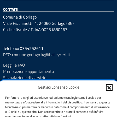
CONTATTI
Comune di Gorlago
Viale Facchinetti, 1, 24060 Gorlago (BG)
Codice fiscale / P. IVA:00251880167
Telefono: 0354252611
PEC:
comune.gorlago.bg@halleycert.it
Leggi le FAQ
Prenotazione appuntamento
Segnalazione disservizio
Amministrazione Trasparente
Gestisci Consenso Cookie
Albo Pretorio
Cookie Policy
Per fornire le migliori esperienze, utilizziamo tecnologie come i cookie per
Informativa privacy
memorizzare e/o accedere alle informazioni del dispositivo. Il consenso a queste
tecnologie ci permetterà di elaborare dati come il comportamento di navigazione
Dichiarazione di accessibilità
o ID unici su questo sito. Non acconsentire o ritirare il consenso può influire
Note legali
negativamente su alcune caratteristiche e funzioni.