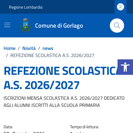
Vai ai contenuti
Vai al footer
Regione Lombardia
Comune di Gorlago
Home
/
Novità
/
news
/
REFEZIONE SCOLASTICA A.S. 2026/2027
Apri la b
REFEZIONE SCOLASTICA
A.S. 2026/2027
Dettagli della notizia
ISCRIZIONI MENSA SCOLASTICA A.S. 2026/2027 DEDICATO
AGLI ALUNNI ISCRITTI ALLA SCUOLA PRIMARIA
Data:
Tempo di lettura: