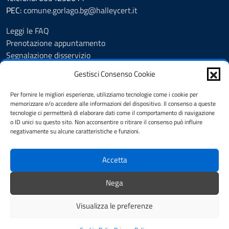
PEC:
comune.gorlago.bg@halleycert.it
Leggi le FAQ
Prenotazione appuntamento
Segnalazione disservizio
Amministrazione Trasparente
Gestisci Consenso Cookie
Albo Pretorio
Cookie Policy
Per fornire le migliori esperienze, utilizziamo tecnologie come i cookie per
Informativa privacy
memorizzare e/o accedere alle informazioni del dispositivo. Il consenso a queste
tecnologie ci permetterà di elaborare dati come il comportamento di navigazione
Dichiarazione di accessibilità
o ID unici su questo sito. Non acconsentire o ritirare il consenso può influire
Note legali
negativamente su alcune caratteristiche e funzioni.
Feedback
Accetta
SEGUICI SU
Nega
Facebook
Visualizza le preferenze
Mappa del sito
Credits