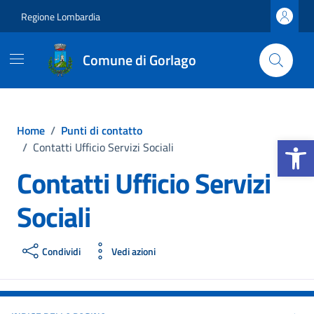
Vai ai contenuti
Vai al footer
Regione Lombardia
Comune di Gorlago
Home
/
Punti di contatto
Apri la b
/
Contatti Ufficio Servizi Sociali
Contatti Ufficio Servizi
Sociali
Condividi
Vedi azioni