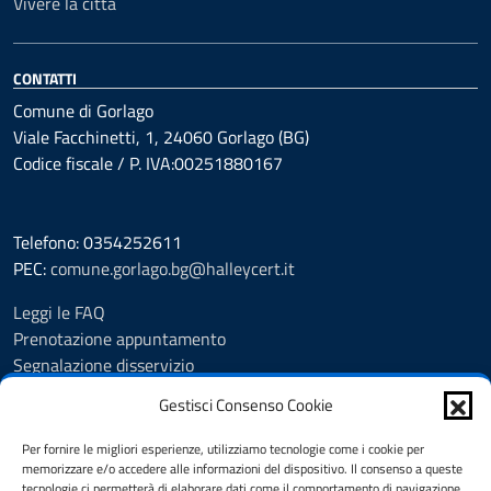
Vivere la città
CONTATTI
Comune di Gorlago
Viale Facchinetti, 1, 24060 Gorlago (BG)
Codice fiscale / P. IVA:00251880167
Telefono: 0354252611
PEC:
comune.gorlago.bg@halleycert.it
Leggi le FAQ
Prenotazione appuntamento
Segnalazione disservizio
Amministrazione Trasparente
Gestisci Consenso Cookie
Albo Pretorio
Cookie Policy
Per fornire le migliori esperienze, utilizziamo tecnologie come i cookie per
Informativa privacy
memorizzare e/o accedere alle informazioni del dispositivo. Il consenso a queste
tecnologie ci permetterà di elaborare dati come il comportamento di navigazione