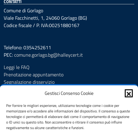
CONTATTI
Comune di Gorlago
Viale Facchinetti, 1, 24060 Gorlago (BG)
Codice fiscale / P. IVA:00251880167
Telefono: 0354252611
PEC:
comune.gorlago.bg@halleycert.it
Leggi le FAQ
Prenotazione appuntamento
Segnalazione disservizio
Amministrazione Trasparente
Gestisci Consenso Cookie
Albo Pretorio
Cookie Policy
Per fornire le migliori esperienze, utilizziamo tecnologie come i cookie per
Informativa privacy
memorizzare e/o accedere alle informazioni del dispositivo. Il consenso a queste
tecnologie ci permetterà di elaborare dati come il comportamento di navigazione
Dichiarazione di accessibilità
o ID unici su questo sito. Non acconsentire o ritirare il consenso può influire
Note legali
negativamente su alcune caratteristiche e funzioni.
Feedback