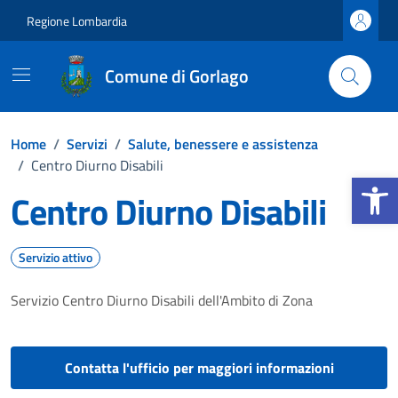
Vai ai contenuti
Vai al footer
Regione Lombardia
Comune di Gorlago
Home
/
Servizi
/
Salute, benessere e assistenza
/
Centro Diurno Disabili
Apri la b
Centro Diurno Disabili
Servizio attivo
Servizio Centro Diurno Disabili dell'Ambito di Zona
Contatta l'ufficio per maggiori informazioni