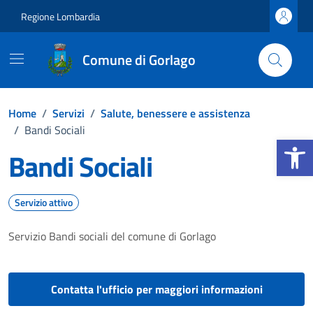
Vai ai contenuti
Vai al footer
Regione Lombardia
Comune di Gorlago
Home
/
Servizi
/
Salute, benessere e assistenza
/
Bandi Sociali
Apri la b
Bandi Sociali
Servizio attivo
Servizio Bandi sociali del comune di Gorlago
Contatta l'ufficio per maggiori informazioni