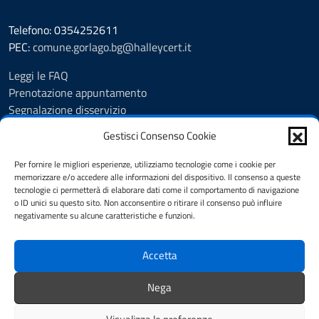
Telefono: 0354252611
PEC:
comune.gorlago.bg@halleycert.it
Leggi le FAQ
Prenotazione appuntamento
Segnalazione disservizio
Amministrazione Trasparente
Gestisci Consenso Cookie
Albo Pretorio
Cookie Policy
Per fornire le migliori esperienze, utilizziamo tecnologie come i cookie per
Informativa privacy
memorizzare e/o accedere alle informazioni del dispositivo. Il consenso a queste
tecnologie ci permetterà di elaborare dati come il comportamento di navigazione
Dichiarazione di accessibilità
o ID unici su questo sito. Non acconsentire o ritirare il consenso può influire
Note legali
negativamente su alcune caratteristiche e funzioni.
Feedback
Accetta
SEGUICI SU
Nega
Facebook