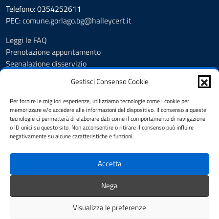
Telefono: 0354252611
PEC:
comune.gorlago.bg@halleycert.it
Leggi le FAQ
Prenotazione appuntamento
Segnalazione disservizio
Amministrazione Trasparente
Gestisci Consenso Cookie
Albo Pretorio
Cookie Policy
Per fornire le migliori esperienze, utilizziamo tecnologie come i cookie per
Informativa privacy
memorizzare e/o accedere alle informazioni del dispositivo. Il consenso a queste
tecnologie ci permetterà di elaborare dati come il comportamento di navigazione
Dichiarazione di accessibilità
o ID unici su questo sito. Non acconsentire o ritirare il consenso può influire
Note legali
negativamente su alcune caratteristiche e funzioni.
Feedback
Accetta
SEGUICI SU
Nega
Facebook
Visualizza le preferenze