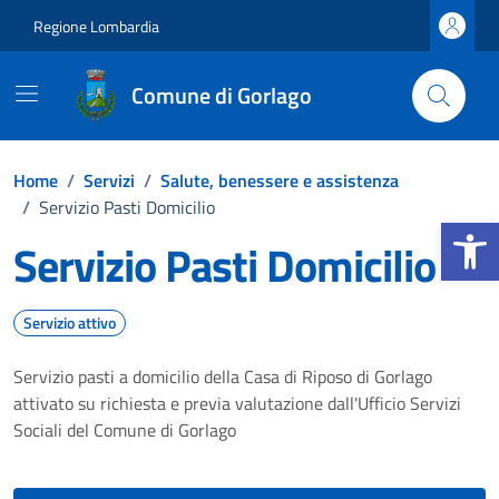
Vai ai contenuti
Vai al footer
Regione Lombardia
Comune di Gorlago
Home
/
Servizi
/
Salute, benessere e assistenza
/
Servizio Pasti Domicilio
Apri la b
Servizio Pasti Domicilio
Servizio attivo
Servizio pasti a domicilio della Casa di Riposo di Gorlago
attivato su richiesta e previa valutazione dall'Ufficio Servizi
Sociali del Comune di Gorlago