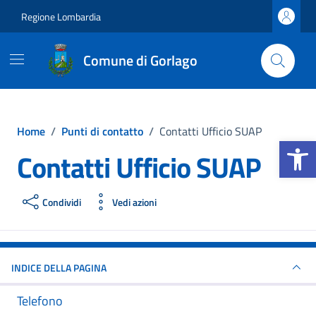
Vai ai contenuti
Vai al footer
Regione Lombardia
Comune di Gorlago
Home
/
Punti di contatto
/
Contatti Ufficio SUAP
Apri la b
Contatti Ufficio SUAP
Condividi
Vedi azioni
INDICE DELLA PAGINA
Telefono