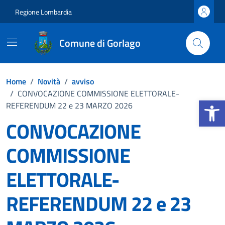
Vai ai contenuti
Vai al footer
Regione Lombardia
Comune di Gorlago
Home
/
Novità
/
avviso
/
CONVOCAZIONE COMMISSIONE ELETTORALE-
Apri la b
REFERENDUM 22 e 23 MARZO 2026
CONVOCAZIONE
COMMISSIONE
ELETTORALE-
REFERENDUM 22 e 23