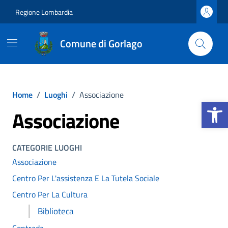
Vai ai contenuti
Vai al footer
Regione Lombardia
Comune di Gorlago
Home
/
Luoghi
/
Associazione
Apri la b
Associazione
CATEGORIE LUOGHI
Associazione
Centro Per L'assistenza E La Tutela Sociale
Centro Per La Cultura
Biblioteca