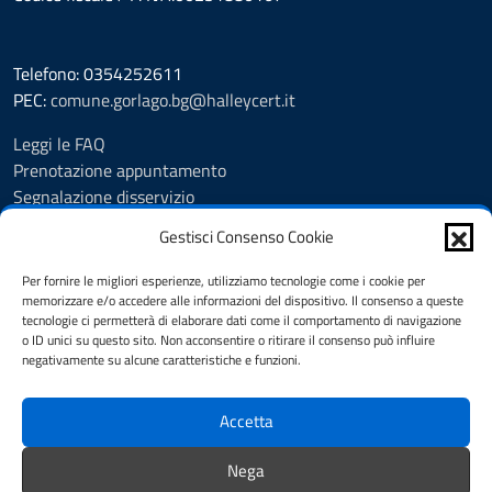
Telefono: 0354252611
PEC:
comune.gorlago.bg@halleycert.it
Leggi le FAQ
Prenotazione appuntamento
Segnalazione disservizio
Amministrazione Trasparente
Gestisci Consenso Cookie
Albo Pretorio
Cookie Policy
Per fornire le migliori esperienze, utilizziamo tecnologie come i cookie per
Informativa privacy
memorizzare e/o accedere alle informazioni del dispositivo. Il consenso a queste
tecnologie ci permetterà di elaborare dati come il comportamento di navigazione
Dichiarazione di accessibilità
o ID unici su questo sito. Non acconsentire o ritirare il consenso può influire
Note legali
negativamente su alcune caratteristiche e funzioni.
Feedback
Accetta
SEGUICI SU
Nega
Facebook