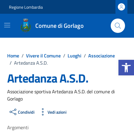
Vai ai contenuti
Vai al footer
Regione Lombardia
Comune di Gorlago
Home
/
Vivere il Comune
/
Luoghi
/
Associazione
Apri la b
/
Artedanza A.S.D.
Artedanza A.S.D.
Associazione sportiva Artedanza A.S.D. del comune di
Gorlago
Condividi
Vedi azioni
Argomenti