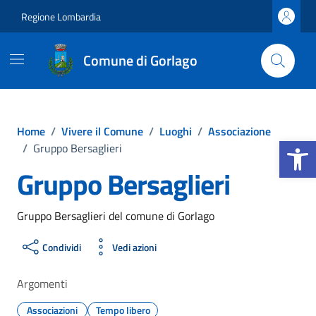
Vai ai contenuti
Vai al footer
Regione Lombardia
Comune di Gorlago
Home
/
Vivere il Comune
/
Luoghi
/
Associazione
Apri la b
/
Gruppo Bersaglieri
Gruppo Bersaglieri
Gruppo Bersaglieri del comune di Gorlago
Condividi
Vedi azioni
Argomenti
Associazioni
Tempo libero