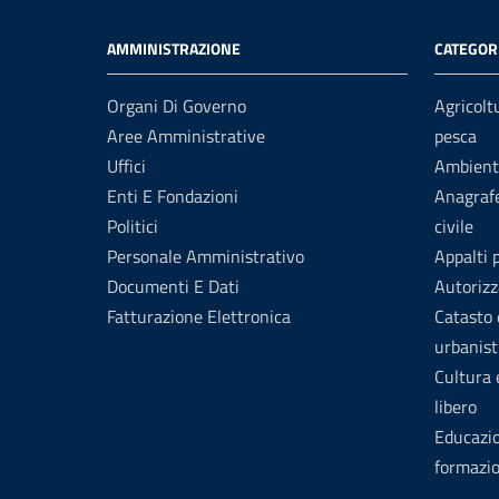
AMMINISTRAZIONE
CATEGORI
Organi Di Governo
Agricolt
Aree Amministrative
pesca
Uffici
Ambient
Enti E Fondazioni
Anagrafe
Politici
civile
Personale Amministrativo
Appalti 
Documenti E Dati
Autorizz
Fatturazione Elettronica
Catasto 
urbanist
Cultura
libero
Educazi
formazi