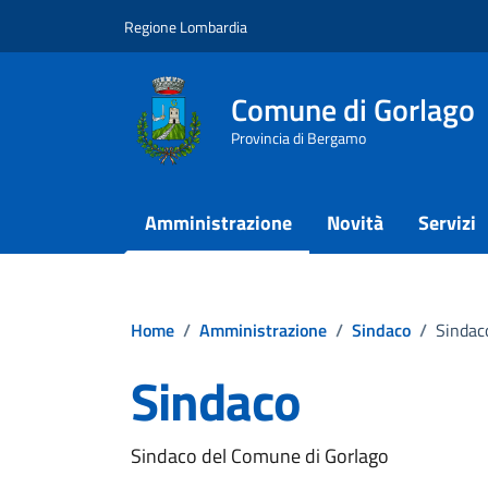
Vai ai contenuti
Vai al footer
Regione Lombardia
Comune di Gorlago
Provincia di Bergamo
Amministrazione
Novità
Servizi
Home
/
Amministrazione
/
Sindaco
/
Sindac
Sindaco
Sindaco del Comune di Gorlago