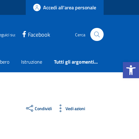
Accedi all'area personale
Facebook
eguici su:
Cerca
Apri la b
ibero
Istruzione
Tutti gli argomenti...
Condividi
Vedi azioni