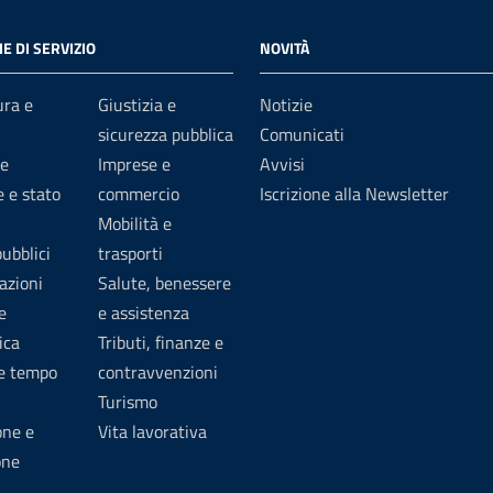
E DI SERVIZIO
NOVITÀ
ura e
Giustizia e
Notizie
sicurezza pubblica
Comunicati
e
Imprese e
Avvisi
 e stato
commercio
Iscrizione alla Newsletter
Mobilità e
pubblici
trasporti
azioni
Salute, benessere
e
e assistenza
ica
Tributi, finanze e
 e tempo
contravvenzioni
Turismo
one e
Vita lavorativa
one