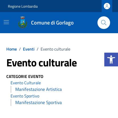
Vai ai contenuti
Vai al footer
Regione Lombardia
Comune di Gorlago
Home
/
Eventi
/
Evento culturale
Apri la b
Evento culturale
CATEGORIE EVENTO
Evento Culturale
Manifestazione Artistica
Evento Sportivo
Manifestazione Sportiva