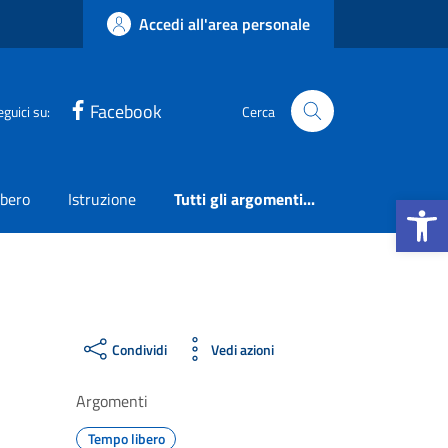
Accedi all'area personale
Facebook
eguici su:
Cerca
Apri la b
ibero
Istruzione
Tutti gli argomenti...
Condividi
Vedi azioni
Argomenti
Tempo libero