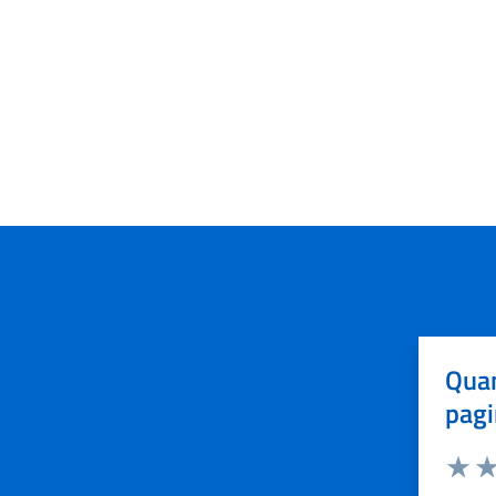
Quan
pagi
Valuta 
Val