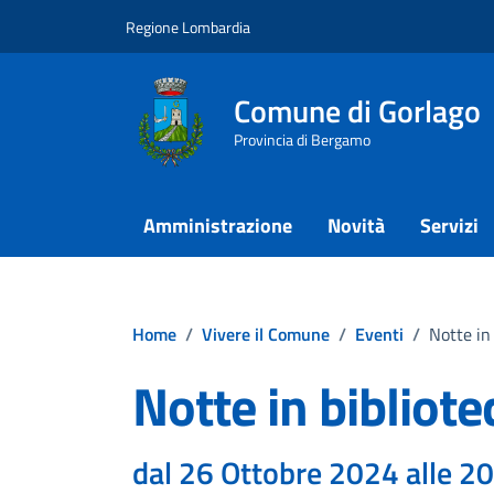
Vai ai contenuti
Vai al footer
Regione Lombardia
Comune di Gorlago
Provincia di Bergamo
Amministrazione
Novità
Servizi
Home
/
Vivere il Comune
/
Eventi
/
Notte in
Notte in bibliot
dal 26 Ottobre 2024 alle 2