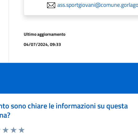
ass.sportgiovani@comune.gorlago.
Ultimo aggiornamento
04/07/2024, 09:33
to sono chiare le informazioni su questa
na?
1 stelle su 5
uta 2 stelle su 5
Valuta 3 stelle su 5
Valuta 4 stelle su 5
Valuta 5 stelle su 5