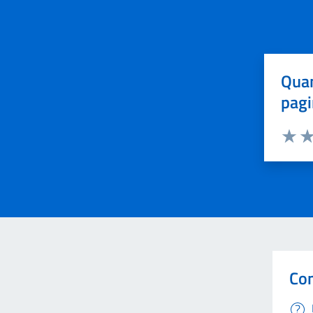
Quan
pagi
Valuta 
Val
Con