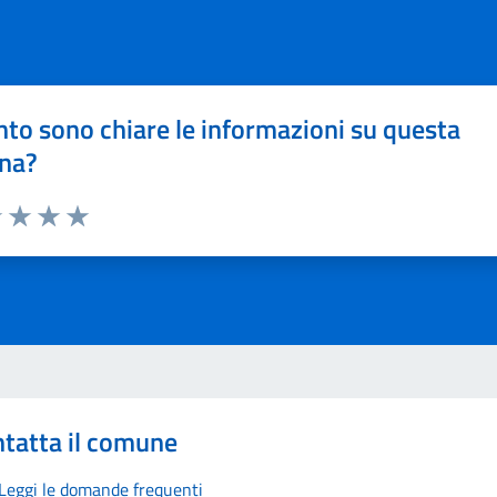
to sono chiare le informazioni su questa
na?
1 stelle su 5
uta 2 stelle su 5
Valuta 3 stelle su 5
Valuta 4 stelle su 5
Valuta 5 stelle su 5
tatta il comune
Leggi le domande frequenti