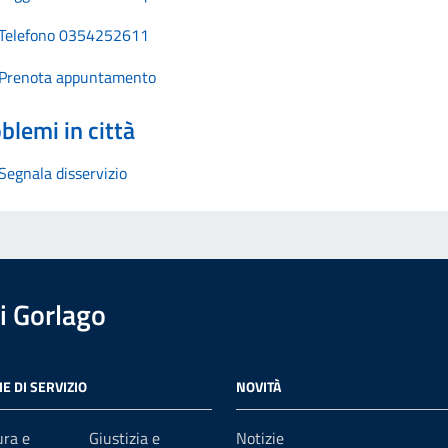
Telefono 0354252611
Prenota appuntamento
blemi in città
Segnala disservizio
i Gorlago
E DI SERVIZIO
NOVITÀ
ura e
Giustizia e
Notizie