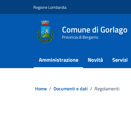
Vai ai contenuti
Vai al footer
Regione Lombardia
Comune di Gorlago
Provincia di Bergamo
Amministrazione
Novità
Servizi
Home
/
Documenti e dati
/
Regolamenti