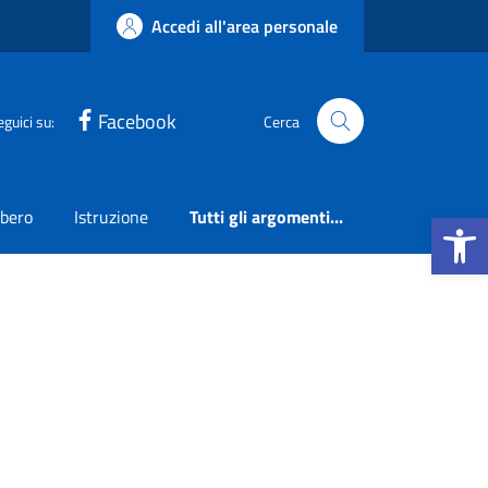
Accedi all'area personale
Facebook
eguici su:
Cerca
Apri la b
ibero
Istruzione
Tutti gli argomenti...