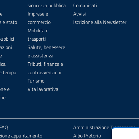
sicurezza pubblica
Comunicati
e
Imprese e
Avvisi
 e stato
commercio
Iscrizione alla Newsletter
Mobilità e
pubblici
trasporti
azioni
Salute, benessere
e
e assistenza
ica
Tributi, finanze e
 e tempo
contravvenzioni
Turismo
one e
Vita lavorativa
one
 FAQ
Amministrazione Trasparente
zione appuntamento
Albo Pretorio