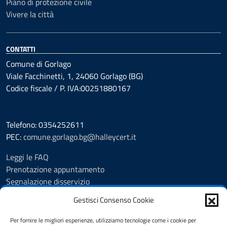
Piano di protezione civile
Vivere la città
CONTATTI
Comune di Gorlago
Viale Facchinetti, 1, 24060 Gorlago (BG)
Codice fiscale / P. IVA:00251880167
Telefono: 0354252611
PEC:
comune.gorlago.bg@halleycert.it
Leggi le FAQ
Prenotazione appuntamento
Segnalazione disservizio
Amministrazione Trasparente
Gestisci Consenso Cookie
Albo Pretorio
Cookie Policy
Per fornire le migliori esperienze, utilizziamo tecnologie come i cookie per