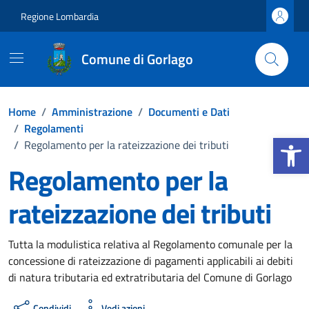
Vai ai contenuti
Vai al footer
Regione Lombardia
Comune di Gorlago
Home
/
Amministrazione
/
Documenti e Dati
/
Regolamenti
Apri la b
/
Regolamento per la rateizzazione dei tributi
Regolamento per la
rateizzazione dei tributi
Dettagli del documento
Tutta la modulistica relativa al Regolamento comunale per la
concessione di rateizzazione di pagamenti applicabili ai debiti
di natura tributaria ed extratributaria del Comune di Gorlago
Condividi
Vedi azioni