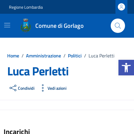
Vai ai contenuti
Vai al footer
Regione Lombardia
Comune di Gorlago
Home
/
Amministrazione
/
Politici
/
Luca Perletti
Apri la b
Luca Perletti
Condividi
Vedi azioni
Incarichi