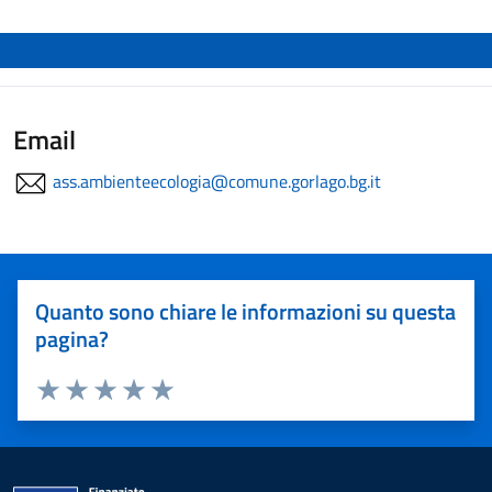
Email
ass.ambienteecologia@comune.gorlago.bg.it
Quanto sono chiare le informazioni su questa
pagina?
Valuta 1 stelle su 5
Valuta 2 stelle su 5
Valuta 3 stelle su 5
Valuta 4 stelle su 5
Valuta 5 stelle su 5