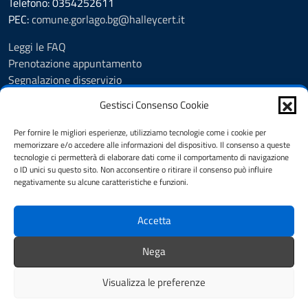
Telefono: 0354252611
PEC:
comune.gorlago.bg@halleycert.it
Leggi le FAQ
Prenotazione appuntamento
Segnalazione disservizio
Amministrazione Trasparente
Gestisci Consenso Cookie
Albo Pretorio
Cookie Policy
Per fornire le migliori esperienze, utilizziamo tecnologie come i cookie per
Informativa privacy
memorizzare e/o accedere alle informazioni del dispositivo. Il consenso a queste
tecnologie ci permetterà di elaborare dati come il comportamento di navigazione
Dichiarazione di accessibilità
o ID unici su questo sito. Non acconsentire o ritirare il consenso può influire
Note legali
negativamente su alcune caratteristiche e funzioni.
Feedback
Accetta
SEGUICI SU
Nega
Facebook
Visualizza le preferenze