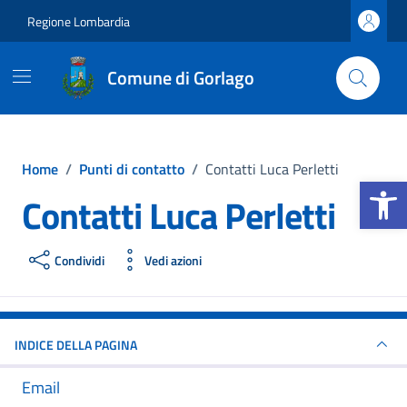
Vai ai contenuti
Vai al footer
Regione Lombardia
Comune di Gorlago
Home
/
Punti di contatto
/
Contatti Luca Perletti
Apri la b
Contatti Luca Perletti
Condividi
Vedi azioni
INDICE DELLA PAGINA
Email