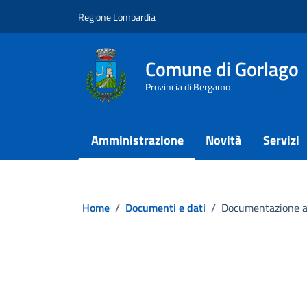
Vai ai contenuti
Vai al footer
Regione Lombardia
Comune di Gorlago
Provincia di Bergamo
Amministrazione
Novità
Servizi
Home
/
Documenti e dati
/
Documentazione af