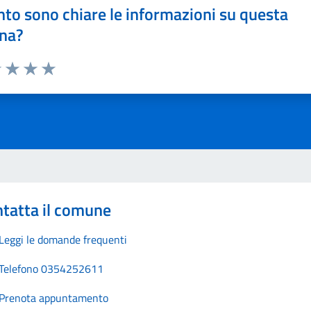
to sono chiare le informazioni su questa
na?
1 stelle su 5
uta 2 stelle su 5
Valuta 3 stelle su 5
Valuta 4 stelle su 5
Valuta 5 stelle su 5
tatta il comune
Leggi le domande frequenti
Telefono 0354252611
Prenota appuntamento