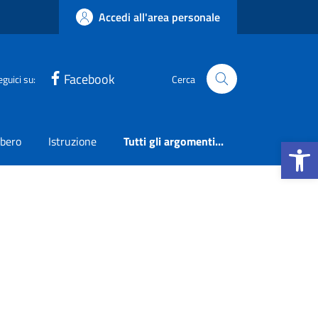
Accedi all'area personale
Facebook
eguici su:
Cerca
Apri la b
ibero
Istruzione
Tutti gli argomenti...