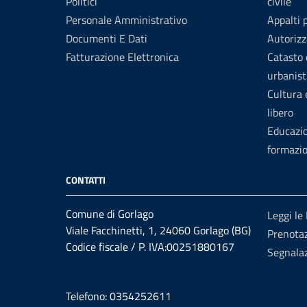
Politici
civile
Personale Amministrativo
Appalti 
Documenti E Dati
Autorizz
Fatturazione Elettronica
Catasto 
urbanist
Cultura
libero
Educazi
formazi
CONTATTI
Comune di Gorlago
Leggi le
Viale Facchinetti, 1, 24060 Gorlago (BG)
Prenota
Codice fiscale / P. IVA:00251880167
Segnalaz
Telefono: 0354252611