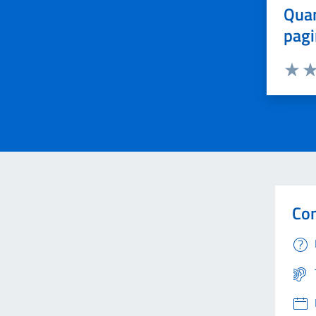
Quan
pagi
Valuta 
Val
Con