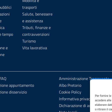
Mobilità e
pubblici
trasporti
azioni
Salute, benessere
e
e assistenza
ica
Tributi, finanze e
 e tempo
contravvenzioni
Turismo
one e
Vita lavorativa
one
 FAQ
Amministrazione Trasparente
zione appuntamento
Albo Pretorio
ione disservizio
Cookie Policy
Per fornire l
Informativa privacy
accedere alle
elaborare dat
Dichiarazione di accessibilità
o ritirare il 