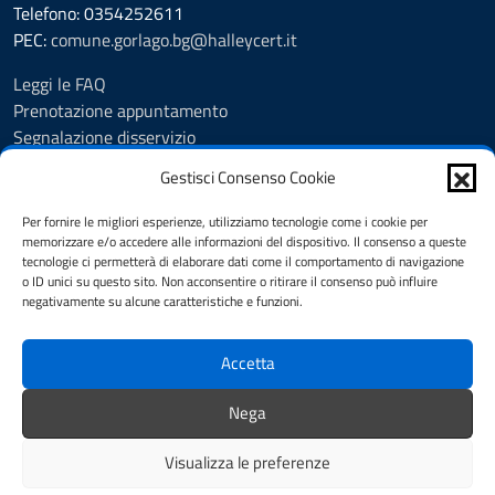
Telefono: 0354252611
PEC:
comune.gorlago.bg@halleycert.it
Leggi le FAQ
Prenotazione appuntamento
Segnalazione disservizio
Amministrazione Trasparente
Gestisci Consenso Cookie
Albo Pretorio
Cookie Policy
Per fornire le migliori esperienze, utilizziamo tecnologie come i cookie per
Informativa privacy
memorizzare e/o accedere alle informazioni del dispositivo. Il consenso a queste
tecnologie ci permetterà di elaborare dati come il comportamento di navigazione
Dichiarazione di accessibilità
o ID unici su questo sito. Non acconsentire o ritirare il consenso può influire
Note legali
negativamente su alcune caratteristiche e funzioni.
Feedback
Accetta
SEGUICI SU
Nega
Facebook
Visualizza le preferenze