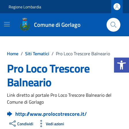
Vai ai contenuti
Vai al footer
Regione Lombardia
Comune di Gorlago
Home
/
Siti Tematici
/
Pro Loco Trescore Balneario
Apri la b
Pro Loco Trescore
Balneario
Link diretto al portale Pro Loco Trescore Balneario del
Comune di Gorlago
http://www.prolocotrescore.it/
Condividi
Vedi azioni