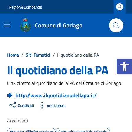
Vai ai contenuti
Vai al footer
Regione Lombardia
Comune di Gorlago
Home
/
Siti Tematici
/
Il quotidiano della PA
Apri la b
Il quotidiano della PA
Link diretto al quotidiano della PA del Comune di Gorlago
http://www.ilquotidianodellapa.it/
Condividi
Vedi azioni
Argomenti
Accesso all'informazione
Comunicazione istituzionale