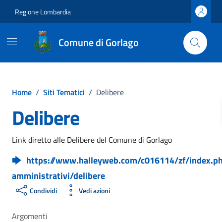
Vai ai contenuti
Vai al footer
Regione Lombardia
Comune di Gorlago
Home
/
Siti Tematici
/
Delibere
Delibere
Link diretto alle Delibere del Comune di Gorlago
https://www.halleyweb.com/c016114/zf/index.ph
amministrativi/delibere
Condividi
Vedi azioni
Argomenti