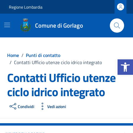
Vai ai contenuti
Vai al footer
Regione Lombardia
Comune di Gorlago
Home
/
Punti di contatto
Apri la b
/
Contatti Ufficio utenze ciclo idrico integrato
Contatti Ufficio utenze
ciclo idrico integrato
Condividi
Vedi azioni