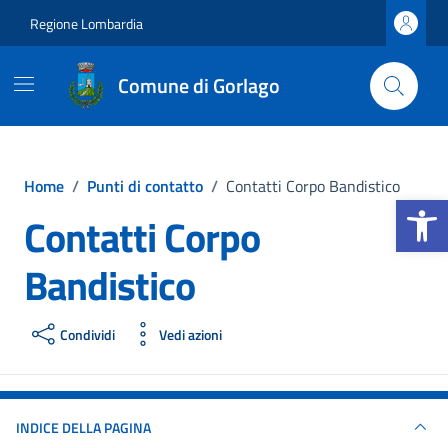
Vai ai contenuti
Vai al footer
Regione Lombardia
Comune di Gorlago
Home
/
Punti di contatto
/
Contatti Corpo Bandistico
Apri la b
Contatti Corpo
Bandistico
Condividi
Vedi azioni
INDICE DELLA PAGINA