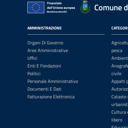
Comune d
AMMINISTRAZIONE
CATEGORI
Organi Di Governo
Agricolt
Aree Amministrative
pesca
Uffici
Ambient
Enti E Fondazioni
Anagrafe
Politici
civile
Personale Amministrativo
Appalti 
Documenti E Dati
Autorizz
Fatturazione Elettronica
Catasto 
urbanist
Cultura
libero
Educazi