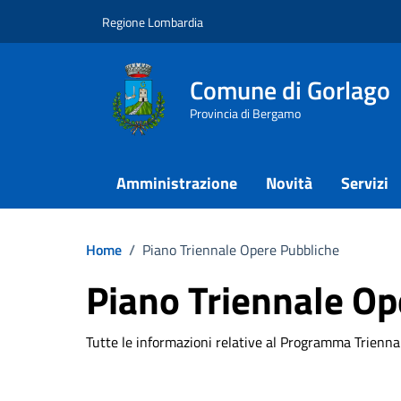
Vai ai contenuti
Vai al footer
Regione Lombardia
Comune di Gorlago
Provincia di Bergamo
Amministrazione
Novità
Servizi
Home
/
Piano Triennale Opere Pubbliche
Piano Triennale Op
Tutte le informazioni relative al Programma Trienn