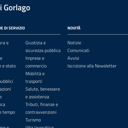
i Gorlago
E DI SERVIZIO
NOVITÀ
ura e
Giustizia e
Notizie
sicurezza pubblica
Comunicati
e
Imprese e
Avvisi
 e stato
commercio
Iscrizione alla Newsletter
Mobilità e
pubblici
trasporti
azioni
Salute, benessere
e
e assistenza
ica
Tributi, finanze e
 e tempo
contravvenzioni
Turismo
one e
Vita lavorativa