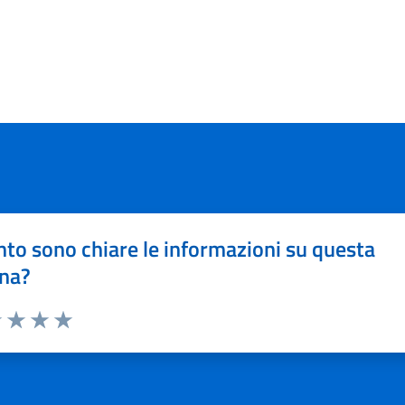
to sono chiare le informazioni su questa
na?
1 stelle su 5
uta 2 stelle su 5
Valuta 3 stelle su 5
Valuta 4 stelle su 5
Valuta 5 stelle su 5