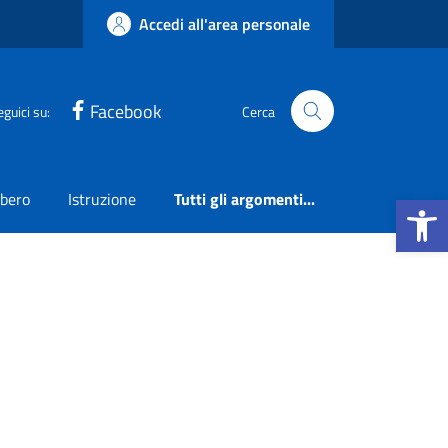
Accedi all'area personale
Facebook
eguici su:
Cerca
Apri la b
ibero
Istruzione
Tutti gli argomenti...