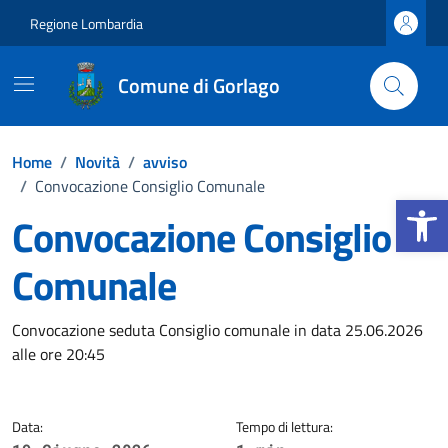
Vai ai contenuti
Vai al footer
Regione Lombardia
Comune di Gorlago
Home
/
Novità
/
avviso
/
Convocazione Consiglio Comunale
Apri la b
Convocazione Consiglio
Comunale
Dettagli della notizia
Convocazione seduta Consiglio comunale in data 25.06.2026
alle ore 20:45
Data:
Tempo di lettura: