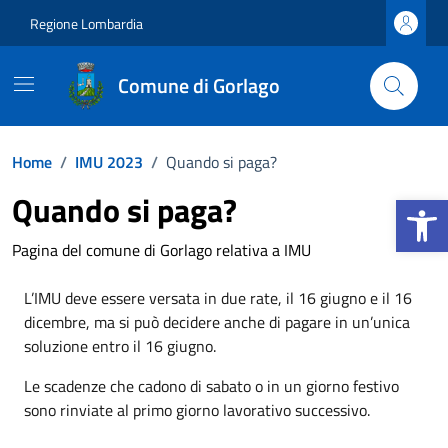
Vai ai contenuti
Vai al footer
Regione Lombardia
Comune di Gorlago
Home
/
IMU 2023
/
Quando si paga?
Apri la b
Quando si paga?
Pagina del comune di Gorlago relativa a IMU
L’IMU deve essere versata in due rate, il 16 giugno e il 16
dicembre, ma si può decidere anche di pagare in un’unica
soluzione entro il 16 giugno.
Le scadenze che cadono di sabato o in un giorno festivo
sono rinviate al primo giorno lavorativo successivo.