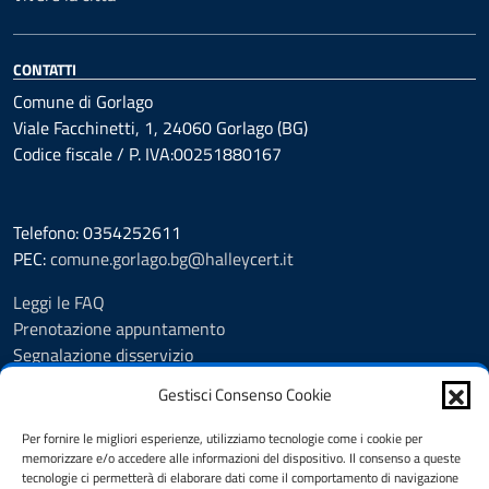
CONTATTI
Comune di Gorlago
Viale Facchinetti, 1, 24060 Gorlago (BG)
Codice fiscale / P. IVA:00251880167
Telefono: 0354252611
PEC:
comune.gorlago.bg@halleycert.it
Leggi le FAQ
Prenotazione appuntamento
Segnalazione disservizio
Amministrazione Trasparente
Gestisci Consenso Cookie
Albo Pretorio
Cookie Policy
Per fornire le migliori esperienze, utilizziamo tecnologie come i cookie per
Informativa privacy
memorizzare e/o accedere alle informazioni del dispositivo. Il consenso a queste
tecnologie ci permetterà di elaborare dati come il comportamento di navigazione
Dichiarazione di accessibilità