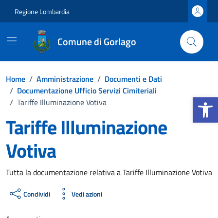
Vai ai contenuti
Vai al footer
Regione Lombardia
Comune di Gorlago
Home
/
Amministrazione
/
Documenti e Dati
/
Documentazione Ufficio Servizi Cimiteriali
Apri la b
/
Tariffe Illuminazione Votiva
Tariffe Illuminazione
Votiva
Dettagli del documento
Tutta la documentazione relativa a Tariffe Illuminazione Votiva
Condividi
Vedi azioni