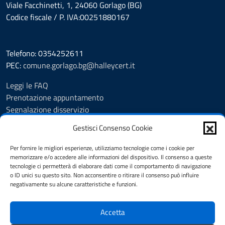
Viale Facchinetti, 1, 24060 Gorlago (BG)
Codice fiscale / P. IVA:00251880167
Telefono: 0354252611
PEC:
comune.gorlago.bg@halleycert.it
Leggi le FAQ
Prenotazione appuntamento
Segnalazione disservizio
Amministrazione Trasparente
Gestisci Consenso Cookie
Albo Pretorio
Cookie Policy
Per fornire le migliori esperienze, utilizziamo tecnologie come i cookie per
Informativa privacy
memorizzare e/o accedere alle informazioni del dispositivo. Il consenso a queste
tecnologie ci permetterà di elaborare dati come il comportamento di navigazione
Dichiarazione di accessibilità
o ID unici su questo sito. Non acconsentire o ritirare il consenso può influire
Note legali
negativamente su alcune caratteristiche e funzioni.
Feedback
Accetta