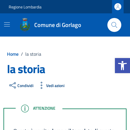
Vai ai contenuti
Vai al footer
Regione Lombardia
Comune di Gorlago
Home
/
la storia
Apri la b
la storia
Condividi
Vedi azioni
ATTENZIONE
ATTENZIONE