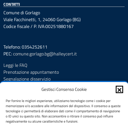
CONTATTI
Comune di Gorlago
Viale Facchinetti, 1, 24060 Gorlago (BG)
Codice fiscale / P. IVA:00251880167
Telefono: 0354252611
PEC:
comune.gorlago.bg@halleycert.it
Leggi le FAQ
Prenotazione appuntamento
Segnalazione disservizio
Amministrazione Trasparente
Gestisci Consenso Cookie
Albo Pretorio
Cookie Policy
Per fornire le migliori esperienze, utilizziamo tecnologie come i cookie per
Informativa privacy
memorizzare e/o accedere alle informazioni del dispositivo. Il consenso a queste
tecnologie ci permetterà di elaborare dati come il comportamento di navigazione
Dichiarazione di accessibilità
o ID unici su questo sito. Non acconsentire o ritirare il consenso può influire
Note legali
negativamente su alcune caratteristiche e funzioni.
Feedback